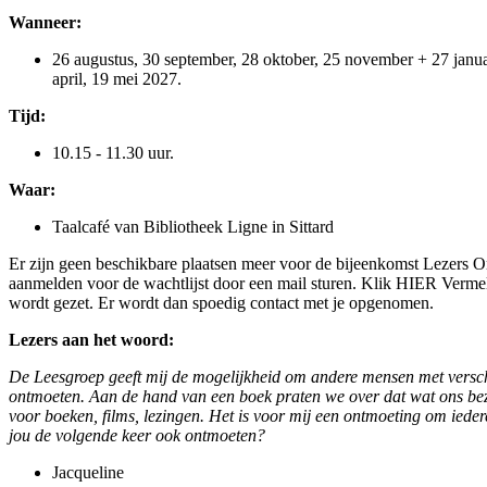
Wanneer:
26 augustus, 30 september, 28 oktober, 25 november + 27 januar
april, 19 mei 2027.
Tijd:
10.15 - 11.30 uur.
Waar:
Taalcafé van Bibliotheek Ligne in Sittard
Er zijn geen beschikbare plaatsen meer voor de bijeenkomst Lezers O
aanmelden voor de wachtlijst door een mail sturen. Klik
HIER
Vermeld
wordt gezet. Er wordt dan spoedig contact met je opgenomen.
Lezers aan het woord:
De Leesgroep geeft mij de mogelijkheid om andere mensen met versc
ontmoeten. Aan de hand van een boek praten we over dat wat ons bez
voor boeken, films, lezingen. Het is voor mij een ontmoeting om iede
jou de volgende keer ook ontmoeten?
Jacqueline