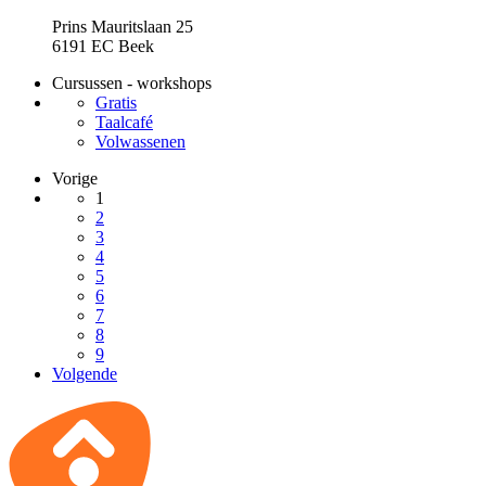
Prins Mauritslaan 25
6191 EC Beek
Cursussen - workshops
Gratis
Taalcafé
Volwassenen
Vorige
1
2
3
4
5
6
7
8
9
Volgende