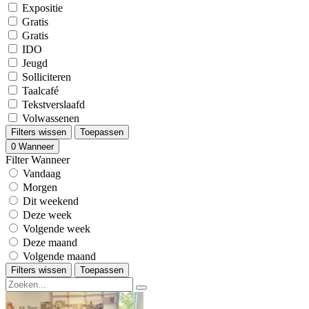
Expositie
Gratis
Gratis
IDO
Jeugd
Solliciteren
Taalcafé
Tekstverslaafd
Volwassenen
Filters wissen
Toepassen
0
Wanneer
Filter Wanneer
Vandaag
Morgen
Dit weekend
Deze week
Volgende week
Deze maand
Volgende maand
Filters wissen
Toepassen