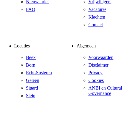
Nieuwsbrief
Vrijwilligers
FAQ
Vacatures
Klachten
Contact
Locaties
Algemeen
Beek
Voorwaarden
Born
Disclaimer
Echt-Susteren
Privacy
Geleen
Cookies
Sittard
ANBI en Cultural
Governance
Stein